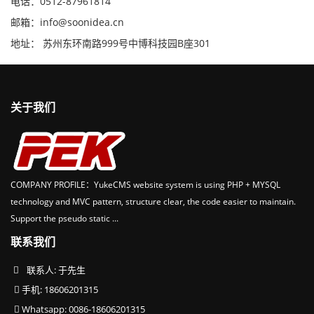
电话：0512-87961814
邮箱：info@soonidea.cn
地址： 苏州东环南路999号中博科技园B座301
关于我们
COMPANY PROFILE：YukeCMS website system is using PHP + MYSQL
technology and MVC pattern, structure clear, the code easier to maintain.
Support the pseudo static ...
联系我们
联系人: 于先生
手机: 18606201315
Whatsapp: 0086-18606201315